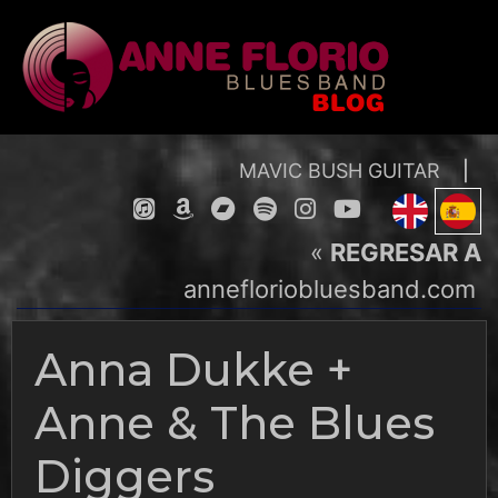
Skip
to
content
MAVIC BUSH GUITAR
|
«
REGRESAR A
annefloriobluesband.com
Anna Dukke +
Anne & The Blues
Diggers